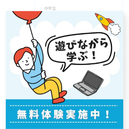
中学生
小学生
完全個別指導
発達障がい
無料体験
最近の投稿
Recent Posts
2026/08/08
☀️【お盆休みのお知らせ】＆サマースクール前半戦の熱気がすご...
2026/08/08