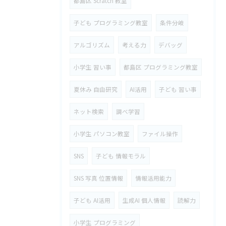
都島区 Scratch 教室
子ども プログラミング教室
条件分岐
アルゴリズム
考える力
デバッグ
小学生 習い事
都島区 プログラミング教室
夏休み 自由研究
AI活用
子ども 習い事
ネット検索
調べ学習
小学生 パソコン教室
ファイル操作
SNS
子ども 情報モラル
SNS 写真 位置情報
情報活用能力
子ども AI活用
生成AI 個人情報
読解力
小学生 プログラミング