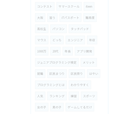
コンテスト
サマースクール
iteen
大阪
習う
iTパスポート
難易度
高校生
パソコン
タッチパッド
マウス
どっち
エンジニア
年収
1000万
20代
年長
アプリ開発
ジュニアプログラミング検定
メリット
就職
区民まつり
区民祭り
はやい
プログラミングとは
わかりやすく
人気
ランキング
練習
スポーツ
女の子
男の子
ゲームしてるだけ