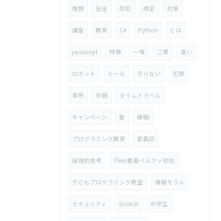
種類
安全
防犯
検定
対策
講座
教育
C#
Python
とは
javascript
特徴
一等
二等
違い
ロボット
ルール
守らない
犯罪
事例
何個
タイムトラベル
キャンペーン
春
情報I
プログラミング教育
都島区
論理的思考
iTeen都島ベルファ前校
子どもプログラミング教室
情報モラル
セキュリティ
Scratch
中学生