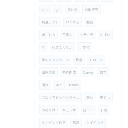
chat
gpt
夏休み
自由研究
共通テスト
いつから
勉強
過ごし方
子育て
イライラ
やばい
本
行きたくない
小学校
夏のキャンペーン
教室
ドローン
国家資格
塾代助成
Canva
数学
関係
2025
trends
プログラミングスクール
高い
子ども
やめとけ
キュレオ
口コミ
子供
タイピング検定
都島
タイピング