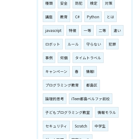
種類
安全
防犯
検定
対策
講座
教育
C#
Python
とは
javascript
特徴
一等
二等
違い
ロボット
ルール
守らない
犯罪
事例
何個
タイムトラベル
キャンペーン
春
情報I
プログラミング教育
都島区
論理的思考
iTeen都島ベルファ前校
子どもプログラミング教室
情報モラル
セキュリティ
Scratch
中学生