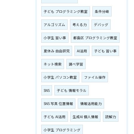
子ども プログラミング教室
条件分岐
アルゴリズム
考える力
デバッグ
小学生 習い事
都島区 プログラミング教室
夏休み 自由研究
AI活用
子ども 習い事
ネット検索
調べ学習
小学生 パソコン教室
ファイル操作
SNS
子ども 情報モラル
SNS 写真 位置情報
情報活用能力
子ども AI活用
生成AI 個人情報
読解力
小学生 プログラミング