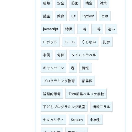
種類
安全
防犯
検定
対策
講座
教育
C#
Python
とは
javascript
特徴
一等
二等
違い
ロボット
ルール
守らない
犯罪
事例
何個
タイムトラベル
キャンペーン
春
情報I
プログラミング教育
都島区
論理的思考
iTeen都島ベルファ前校
子どもプログラミング教室
情報モラル
セキュリティ
Scratch
中学生