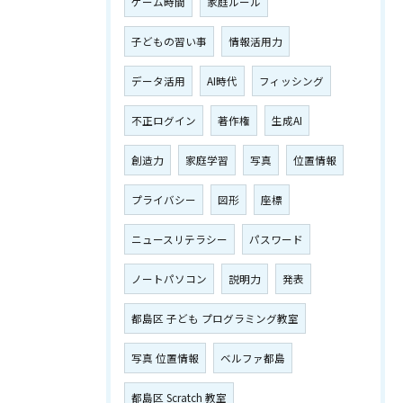
ゲーム時間
家庭ルール
子どもの習い事
情報活用力
データ活用
AI時代
フィッシング
不正ログイン
著作権
生成AI
創造力
家庭学習
写真
位置情報
プライバシー
図形
座標
お申し込みはこちら
ニュースリテラシー
パスワード
ノートパソコン
説明力
発表
都島区 子ども プログラミング教室
写真 位置情報
ベルファ都島
都島区 Scratch 教室