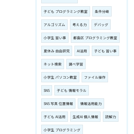
子ども プログラミング教室
条件分岐
アルゴリズム
考える力
デバッグ
小学生 習い事
都島区 プログラミング教室
夏休み 自由研究
AI活用
子ども 習い事
ネット検索
調べ学習
小学生 パソコン教室
ファイル操作
SNS
子ども 情報モラル
SNS 写真 位置情報
情報活用能力
子ども AI活用
生成AI 個人情報
読解力
小学生 プログラミング