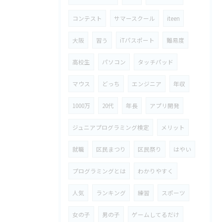
コンテスト
サマースクール
iteen
大阪
習う
iTパスポート
難易度
高校生
パソコン
タッチパッド
マウス
どっち
エンジニア
年収
1000万
20代
年長
アプリ開発
ジュニアプログラミング検定
メリット
就職
区民まつり
区民祭り
はやい
プログラミングとは
わかりやすく
人気
ランキング
練習
スポーツ
女の子
男の子
ゲームしてるだけ