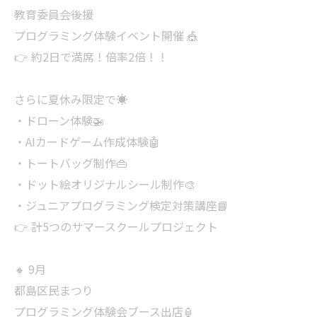
教育委員会後援
プログラミング体験イベント開催 🎪
👉 約2日で満席！倍率2倍！！
さらに夏休み限定で☀️
・ドローン体験🚁
・AIカードゲーム作成体験🤖
・トートバッグ制作👜
・ドット絵オリジナルシール制作🎨
・ジュニアプログラミング検定対策講座📘
👉 計5つのサマースクールプロジェクト
🔸 9月
都島区民まつり
プログラミング体験会ブース出店🏮