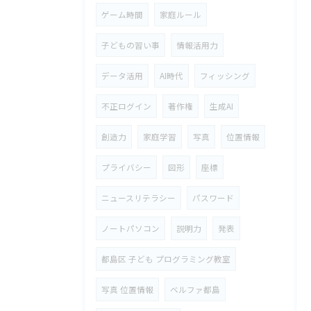
ゲーム時間
家庭ルール
子どもの習い事
情報活用力
データ活用
AI時代
フィッシング
不正ログイン
著作権
生成AI
創造力
家庭学習
写真
位置情報
プライバシー
図形
座標
ニュースリテラシー
パスワード
ノートパソコン
説明力
発表
都島区 子ども プログラミング教室
写真 位置情報
ベルファ都島