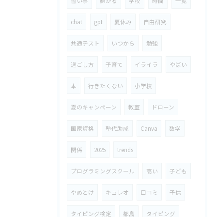
習い事
嫌がる
学校
時間
一覧
chat
gpt
夏休み
自由研究
共通テスト
いつから
勉強
過ごし方
子育て
イライラ
やばい
本
行きたくない
小学校
夏のキャンペーン
教室
ドローン
国家資格
塾代助成
Canva
数学
関係
2025
trends
プログラミングスクール
高い
子ども
やめとけ
キュレオ
口コミ
子供
タイピング検定
都島
タイピング