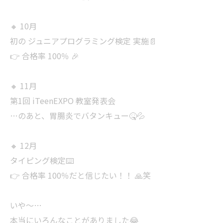
🔸 10月
初の ジュニアプログラミング検定 実施📄
👉 合格率 100％ 🎉
🔸 11月
第1回 iTeenEXPO 教室発表会
…のあと、胃腸炎でバタンキュー🤒💦
🔸 12月
タイピング検定⌨️
👉 合格率 100％だと信じたい！！ 🙏笑
いや〜…
本当にいろんなことがありました😂