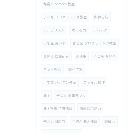
都島区 Scratch 教室
子ども プログラミング教室
条件分岐
アルゴリズム
考える力
デバッグ
小学生 習い事
都島区 プログラミング教室
夏休み 自由研究
AI活用
子ども 習い事
ネット検索
調べ学習
小学生 パソコン教室
ファイル操作
SNS
子ども 情報モラル
SNS 写真 位置情報
情報活用能力
子ども AI活用
生成AI 個人情報
読解力