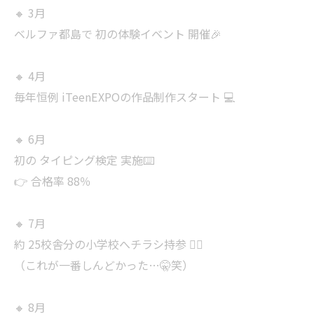
🔸 3月
ベルファ都島で 初の体験イベント 開催🎉
🔸 4月
毎年恒例 iTeenEXPOの作品制作スタート 💻
🔸 6月
初の タイピング検定 実施⌨️
👉 合格率 88％
🔸 7月
約 25校舎分の小学校へチラシ持参 🚶‍♂️
（これが一番しんどかった…🤫笑）
🔸 8月