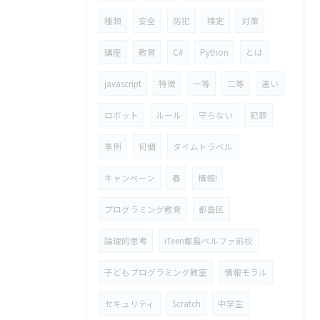
種類
安全
防犯
検定
対策
講座
教育
C#
Python
とは
javascript
特徴
一等
二等
違い
ロボット
ルール
守らない
犯罪
事例
何個
タイムトラベル
キャンペーン
春
情報I
プログラミング教育
都島区
論理的思考
iTeen都島ベルファ前校
子どもプログラミング教室
情報モラル
セキュリティ
Scratch
中学生