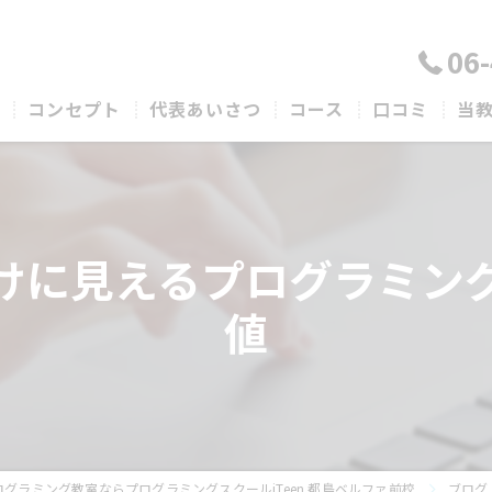
06
コンセプト
代表あいさつ
コース
口コミ
当
中
小
けに見えるプログラミン
完
値
発
無
グラミング教室ならプログラミングスクールiTeen 都島ベルファ前校
ブログ