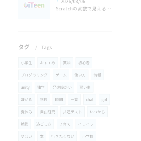
2026/08/06
Scratchの変数で見える化する 都島区で育てるデータに強い考える力
タグ
Tags
小学生
おすすめ
英語
初心者
プログラミング
ゲーム
使い方
情報
unity
独学
発達障がい
習い事
嫌がる
学校
時間
一覧
chat
gpt
夏休み
自由研究
共通テスト
いつから
勉強
過ごし方
子育て
イライラ
やばい
本
行きたくない
小学校